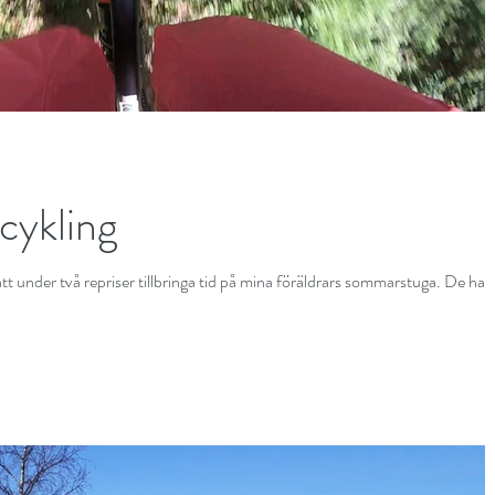
ykling
tt under två repriser tillbringa tid på mina föräldrars sommarstuga. De har