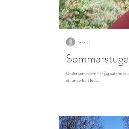
Syster H
Sommarstugec
Under semestern har jag haft nöjet a
ett underbart litet...