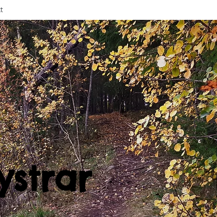
t
ystrar