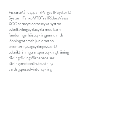
Fiskars
Måndagslänk
Pargas IF
Syster D
SysterH
TahkoMTB
TrailRidersVaasa
XCO
barn
cyclocross
cykelsystrar
cykeltävling
cykla
cykla med barn
funderingar
höstcykling
junnu mtb
löpning
mtb
mtb junior
mtbo
orientering
stigcykling
systerD
teknikträning
transportcykling
träning
tävling
tävlingsförberedelser
tävlingsmotionär
utrustning
vardagspussel
vintercykling