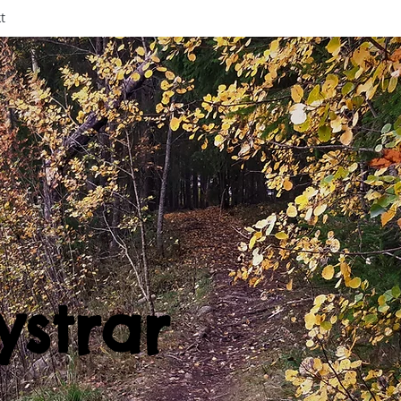
t
ystrar