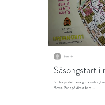
Syster H
Säsongstart i
Nu börjar det. I morgon inleds cyke
första. Pang på direkt bara....