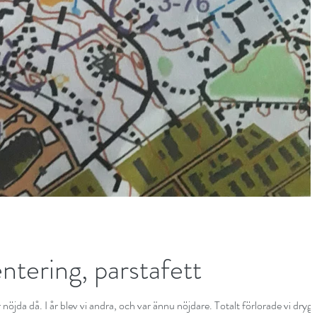
ntering, parstafett
ar nöjda då. I år blev vi andra, och var ännu nöjdare. Totalt förlorade vi drygt