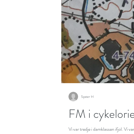
Syster H
FM i cykelorie
Vi var tredje i damklassen ifjol. Vi v