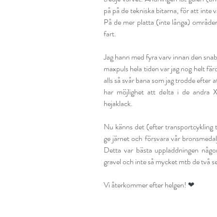
på på de tekniska bitarna, för att inte 
På de mer platta (inte långa) områdena 
fart.
Jag hann med fyra varv innan den snab
maxpuls hela tiden var jag nog helt färd
alls så svår bana som jag trodde efter 
har möjlighet att delta i de andra X
hejaklack. 
Nu känns det (efter transportcykling ti
ge järnet och försvara vår bronsmedalj 
Detta var bästa uppladdningen någons
gravel och inte så mycket mtb de två 
Vi återkommer efter helgen! ❤