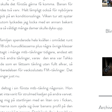
 skulle det förstås gärna få komma. Banan för 
des två varv. Helt lämpligt också för nybörjare 
ick på en konditionsslinga. Vilken tur att syster 
sutom lyckades jag locka med en annan bekant 
inte så väldigt många damer skulle dyka upp.
Bli
 familjen spenderade hela kvällen i området runt 
 18 och huvudklasserna plus några övriga klasser 
tagit i många mtb-tävlingar tidigare, endast ett 
vå andra tävlingar, varav  den ena var 
Tahko 
 som en lättsam tävling utan fullt allvar, så 
örberedelsen för veckoslutets FM-tävlingar. Det 
ningar just nu.
deltog i sin första mtb-tävling någonsin. Hon 
et inte varit för strulmed kedjan på andra varvet. 
ag mig på startlinjen med en liten oro i fickan, 
merna som ojade sig över banans profil på den 
Archiv
e ens kört igenom. Det här skulle ju bara bli en 