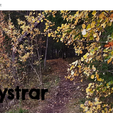
t
ystrar