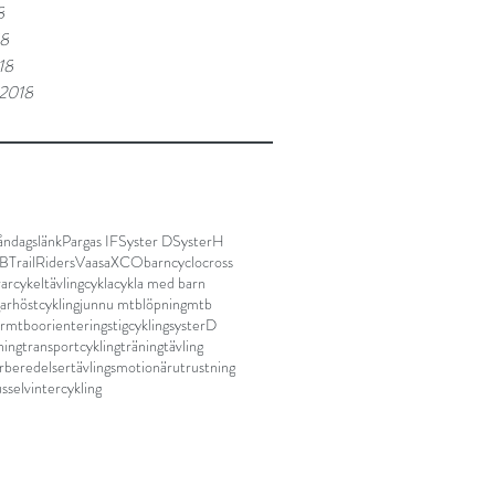
8
18
18
 2018
ndagslänk
Pargas IF
Syster D
SysterH
TB
TrailRidersVaasa
XCO
barn
cyclocross
rar
cykeltävling
cykla
cykla med barn
ar
höstcykling
junnu mtb
löpning
mtb
r
mtbo
orientering
stigcykling
systerD
ning
transportcykling
träning
tävling
örberedelser
tävlingsmotionär
utrustning
ssel
vintercykling