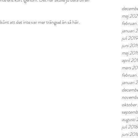
decemb
maj 20
skönt att det inte var mer trängsel än så här.
februar
januari
juli 2019
juni 201
maj 201
april 20
mars 20
februari
januari 
decembe
novembe
oktober
septemb
augusti 
juli 2018
juni 201