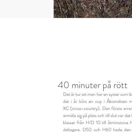
40 minuter på rött
Det är tur att man har en syster som ibla
det i år körs en cup i Åbotrakten med
XC (cross-country). Den första arran
anmäla sig på plats och till slut var d
klasser från H/D 10 till åtminstone
deltagare. D50 och H60 hade den hä