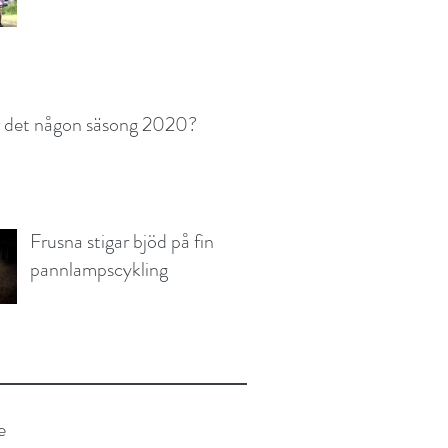
r det någon säsong 2020?
Frusna stigar bjöd på fin
pannlampscykling
e