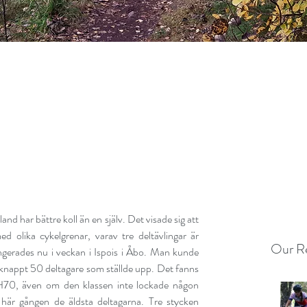
nd har bättre koll än en själv. Det visade sig att 
 olika cykelgrenar, varav tre deltävlingar är 
Our Re
gerades nu i veckan i Ispois i Åbo. Man kunde 
et knappt 50 deltagare som ställde upp. Det fanns 
 H70, även om den klassen inte lockade någon 
r gången de äldsta deltagarna. Tre stycken 