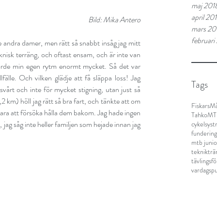
maj 201
april 20
Bild: Mika Antero
mars 20
februari
e andra damer, men rätt så snabbt insåg jag mitt 
knisk terräng, och oftast ensam, och är inte van 
örde min egen rytm enormt mycket. Så det var 
lfälle. Och vilken glädje att få släppa loss! Jag 
Tags
svårt och inte för mycket stigning, utan just så 
 km) höll jag rätt så bra fart, och tänkte att om 
Fiskars
Må
ara att försöka hålla dem bakom. Jag hade ingen 
TahkoM
jag såg inte heller familjen som hejade innan jag 
cykelsyst
fundering
mtb junio
teknikträ
tävlingsf
vardagspu