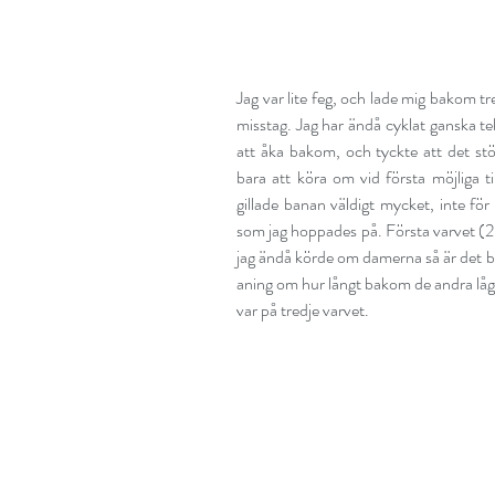
Jag var lite feg, och lade mig bakom tr
misstag. Jag har ändå cyklat ganska te
att åka bakom, och tyckte att det st
bara att köra om vid första möjliga til
gillade banan väldigt mycket, inte för 
som jag hoppades på. Första varvet (2,2
jag ändå körde om damerna så är det b
aning om hur långt bakom de andra låg, 
var på tredje varvet.