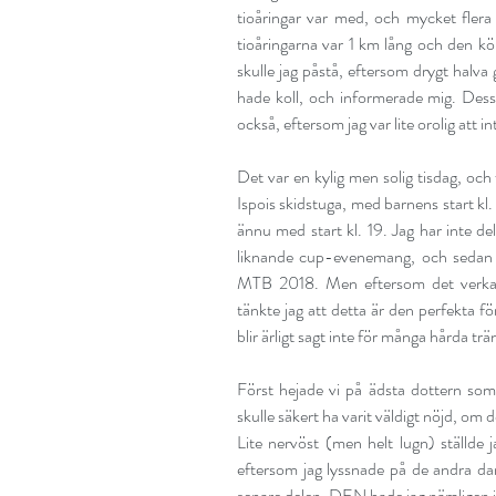
tioåringar var med, och mycket flera
tioåringarna var 1 km lång och den kör
skulle jag påstå, eftersom drygt halva g
hade koll, och informerade mig. Des
också, eftersom jag var lite orolig att 
Det var en kylig men solig tisdag, och
Ispois skidstuga, med barnens start kl.
ännu med start kl. 19. Jag har inte del
liknande cup-evenemang, och sedan t
MTB 2018
. Men eftersom det verkade
tänkte jag att detta är den perfekta f
blir ärligt sagt inte för många hårda trä
Först hejade vi på ädsta dottern som 
skulle säkert ha varit väldigt nöjd, om d
Lite nervöst (men helt lugn) ställde j
eftersom jag lyssnade på de andra da
senare delen. DEN hade jag nämligen int