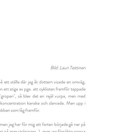
Bild: Lauri Teittinen
å ett ställe där jag åt dottern visade en omväg, 
n att stiga av pga. att cyklisten framför tappade 
 "gropen", så blev det en rejäl vurpa, men med 
g koncentration kanske och slarvade. Men upp i 
gubben som låg framför.
, men jag har för mig att farten började gå ner på 
ist på max-träningar..)  men jag försökte pressa 