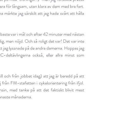
vara för långsam, utan klara av dem med bra fart. 
märkte jag särskilt att jag hade svårt att hålla 
baste var i mål och efter 42 minuter med nästan 
ig, men nöjd. Och så roligt det var! Det var inte 
att jag lyssnade på de andra damerna. Hoppas jag 
C-deltävlingarna också, eller allra minst som 
ll och från jobbet idag) att jag är beredd på att 
från FM-stafetten i cykelorientering från ifjol. 
in, med tanke på att det faktiskt blivit mest 
senaste månaderna.