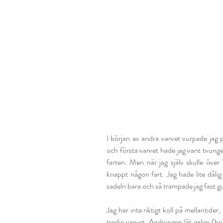
I början av andra varvet vurpade jag p
och första varvet hade jag varit tvunge
farten. Men när jag själv skulle över
knappt någon fart. Jag hade lite dåli
sadeln bara och så trampade jag fast 
Jag har inte riktigt koll på mellantider
tredje varvet. Andningen lät galen (br