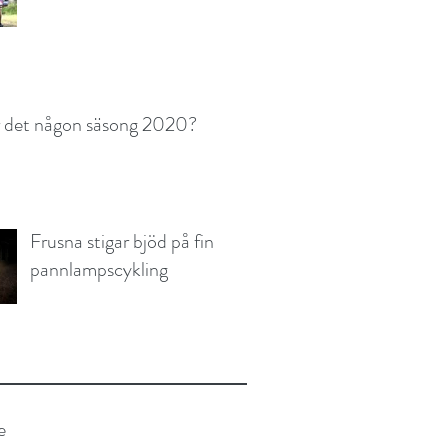
r det någon säsong 2020?
Frusna stigar bjöd på fin
pannlampscykling
e