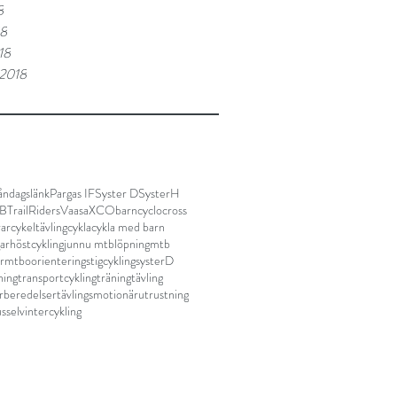
8
18
18
 2018
ndagslänk
Pargas IF
Syster D
SysterH
TB
TrailRidersVaasa
XCO
barn
cyclocross
rar
cykeltävling
cykla
cykla med barn
ar
höstcykling
junnu mtb
löpning
mtb
r
mtbo
orientering
stigcykling
systerD
ning
transportcykling
träning
tävling
örberedelser
tävlingsmotionär
utrustning
ssel
vintercykling