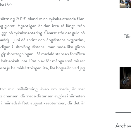
ke i år?
ttning 2019" bland mina cykelrelaterade filer. 
 glömt. Egentligen är den inte så långt ifrån 
ligga på cykelorientering. Överst står det guld på 
Bli
alj. I juni då sprint och långdistans avgjordes, 
ligen i ultralång distans, men hade lika gärna 
npå gipsborttagningen. På medeldistansen försökte 
e helt enkelt inte. Det blev för många små missar 
e ju ha målsättningen lite, lite högre än vad jag 
ivt min målsättning, även om medalj är mer 
rsta chansen, då medeldistansen avgörs i närheten 
i månadsskiftet augusti-september, då det är 
Archiv