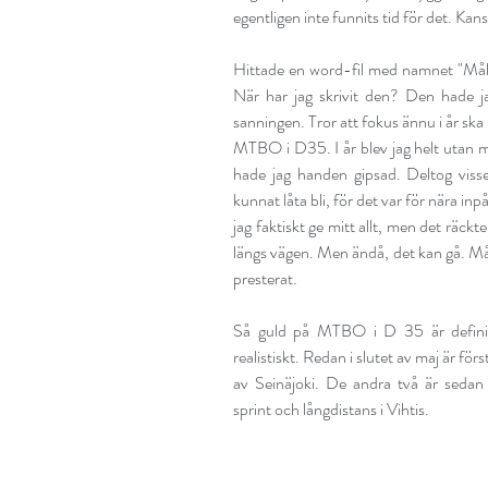
egentligen inte funnits tid för det. Kans
Hittade en word-fil med namnet "Målsä
När har jag skrivit den? Den hade jag
sanningen. Tror att fokus ännu i år ska 
MTBO i D35. I år blev jag helt utan med
hade jag handen gipsad. Deltog visser
kunnat låta bli, för det var för nära i
jag faktiskt ge mitt allt, men det räckt
längs vägen. Men ändå, det kan gå. Måst
presterat.
Så guld på MTBO i D 35 är definit
realistiskt. Redan i slutet av maj är fö
av Seinäjoki. De andra två är sedan 
sprint och långdistans i Vihtis.