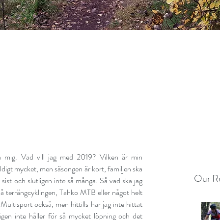
a mig. Vad vill jag med 2019? Vilken är min 
äldigt mycket, men säsongen är kort, familjen ska 
Our Re
 sist och slutligen inte så många. Så vad ska jag 
på terrängcyklingen, Tahko MTB eller något helt 
ultisport också, men hittills har jag inte hittat 
gen inte håller för så mycket löpning och det 