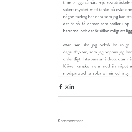
timme ligga så nära mjölksyratröskeln 
säkert mycket med tanke på cykelorient
någon tävling här nära som jag kan stäl
det är så få damer som ställer upp,
herrarna, och det är sällan roligt att ligg
Men sen ska jag också ha roligt. 
dagsutflykter, som jag hoppas jag har 
ordentligt. Inte bara små drop, utan n
Kräver kanske mera mod än något ann
modigare och snabbare i min cykling.
Kommentarer