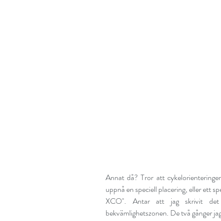
Annat då? Tror att cykelorienteringen f
uppnå en speciell placering, eller ett spec
XCO". Antar att jag skrivit det
bekvämlighetszonen. De två gånger jag 