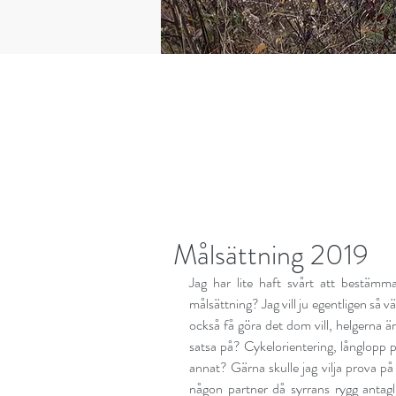
Målsättning 2019
Jag har lite haft svårt att bestämm
målsättning? Jag vill ju egentligen så v
också få göra det dom vill, helgerna är
satsa på? Cykelorientering, långlopp 
annat? Gärna skulle jag vilja prova på M
någon partner då syrrans rygg antagli