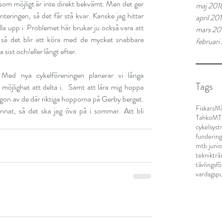
som möjligt är inte direkt bekvämt. Men det ger 
maj 201
eringen, så det får stå kvar. Kanske jag hittar 
april 20
la upp i. Problemet här brukar ju också vara att 
mars 20
 så det blir att köra med de mycket snabbare 
februari
a sist och/eller långt efter.
Med nya cykelföreningen planerar vi långa 
Tags
möjlighet att delta i.  Samt att lära mig hoppa 
ågon av de där riktiga hopporna på Gerby berget. 
Fiskars
Må
at, så det ska jag öva på i sommar. Att bli 
TahkoM
cykelsyst
fundering
mtb junio
teknikträ
tävlingsf
vardagspu