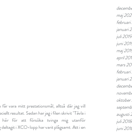
decemb
maj 20
februar
januari
juli 2019
juni 201
maj 201
april 20
mars 20
februari
januari 
decembe
novembe
oktober
år vara mitt prestationsmål, alltså där jag vill 
septemb
iellt resultat. Sedan har jag i filen skrivit "Tävla i 
augusti 
 här för att försöka tvinga mig utanför 
juli 2018
deltagit i XCO-lopp har varit plågsamt. Att i en 
juni 201