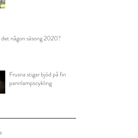
r det någon säsong 2020?
Frusna stigar bjöd på fin
pannlampscykling
e