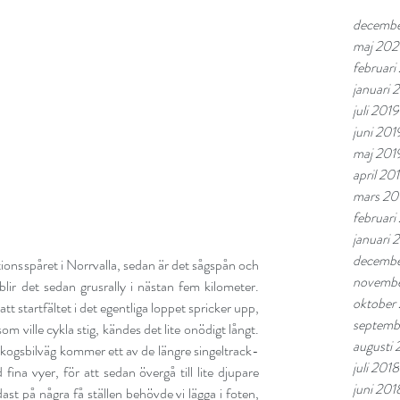
decemb
maj 20
februar
januari
juli 2019
juni 201
maj 201
april 20
mars 20
februari
januari 
decembe
ionsspåret i Norrvalla, sedan är det sågspån och 
novembe
blir det sedan grusrally i nästan fem kilometer. 
oktober
t startfältet i det egentliga loppet spricker upp, 
septemb
m ville cykla stig, kändes det lite onödigt långt. 
augusti 
t skogsbilväg kommer ett av de längre singeltrack-
juli 2018
ina vyer, för att sedan övergå till lite djupare 
juni 201
st på några få ställen behövde vi lägga i foten, 