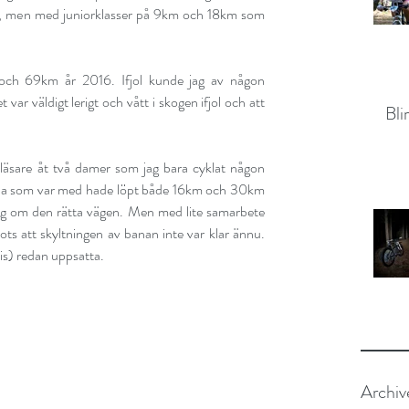
, men med juniorklasser på 9km och 18km som 
och 69km år 2016. Ifjol kunde jag av någon 
var väldigt lerigt och vått i skogen ifjol och att 
Bli
tläsare åt två damer som jag bara cyklat någon 
ina som var med hade löpt både 16km och 30km 
 jag om den rätta vägen. Men med lite samarbete 
ots att skyltningen av banan inte var klar ännu. 
vis) redan uppsatta.
Archiv