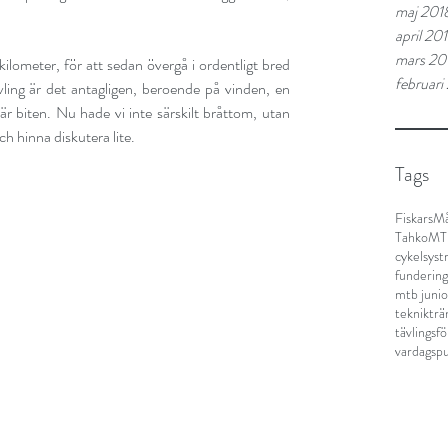
maj 201
april 20
mars 20
kilometer, för att sedan övergå i ordentligt bred 
februari
vling är det antagligen, beroende på vinden, en 
r biten. Nu hade vi inte särskilt bråttom, utan 
ch hinna diskutera lite.
Tags
Fiskars
Må
TahkoM
cykelsyst
fundering
mtb junio
teknikträ
tävlingsf
vardagspu