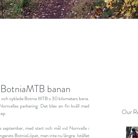
s BotniaMTB banan
Vörå och cyklade Botnia MTB:s 30 kilometers bana. 
rrvallas parkering. Det blev en fin kväll med 
Our Re
kap.
e september, med start och mål vid Norrvalla i 
ngerats BotniaLöpet, men inte nu längre. Istället 