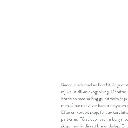
Banan inleds med en kort bit längs mot
mjukt ut till en skogsbilväg. Därefter 
Fördelen med så lång grussträcka är ju at
men så här när vi var bara tre stycken so
Efter en kort bit skog, följt av kort bi
partierna. Först över vackra berg med f
skog, men ändå rätt bra underlag. Enda