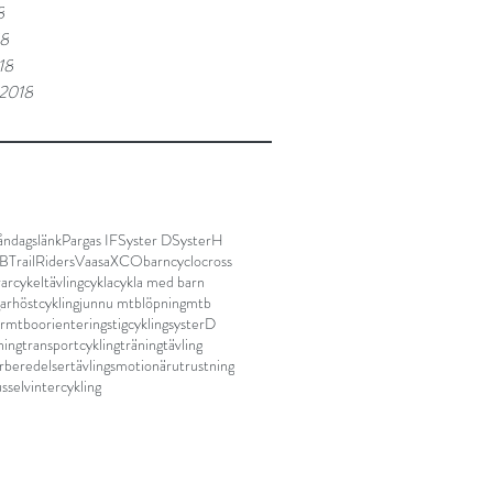
8
18
18
 2018
ndagslänk
Pargas IF
Syster D
SysterH
TB
TrailRidersVaasa
XCO
barn
cyclocross
rar
cykeltävling
cykla
cykla med barn
ar
höstcykling
junnu mtb
löpning
mtb
r
mtbo
orientering
stigcykling
systerD
ning
transportcykling
träning
tävling
örberedelser
tävlingsmotionär
utrustning
ssel
vintercykling