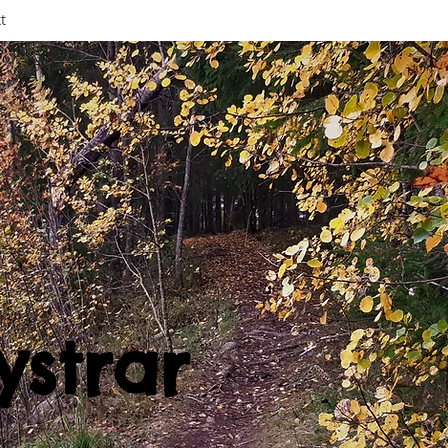
t
ystrar