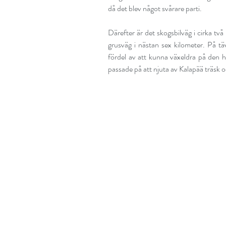
då det blev något svårare parti.
Därefter är det skogsbilväg i cirka två 
grusväg i nästan sex kilometer. På tä
fördel av att kunna växeldra på den hä
passade på att njuta av Kalapää träsk o