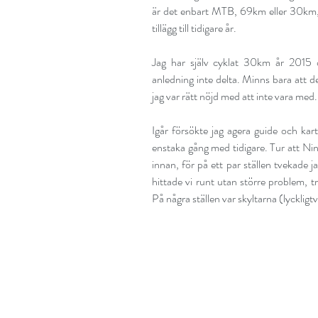
är det enbart MTB, 69km eller 30km
tillägg till tidigare år.
Jag har själv cyklat 30km år 2015 
anledning inte delta. Minns bara att det 
jag var rätt nöjd med att inte vara med.
Igår försökte jag agera guide och kar
enstaka gång med tidigare. Tur att N
innan, för på ett par ställen tvekade
hittade vi runt utan större problem, tr
På några ställen var skyltarna (lyckligt