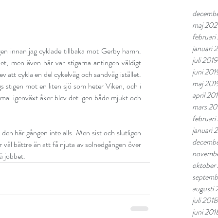
decemb
maj 20
februar
januari
en innan jag cyklade tillbaka mot Gerby hamn. 
juli 2019
let, men även här var stigarna antingen väldigt 
juni 201
 att cykla en del cykelväg och sandväg istället. 
maj 201
gs stigen mot en liten sjö som heter Viken, och i 
april 20
al igenväxt åker blev det igen både mjukt och 
mars 20
februari
januari 
, den här gången inte alls. Men sist och slutligen 
decembe
 väl bättre än att få njuta av solnedgången över 
novembe
på jobbet.
oktober
septemb
augusti 
juli 2018
juni 201