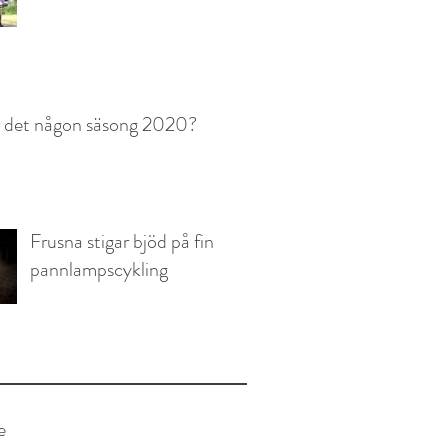
r det någon säsong 2020?
Frusna stigar bjöd på fin
pannlampscykling
e