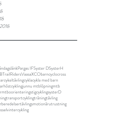
8
18
18
 2018
ndagslänk
Pargas IF
Syster D
SysterH
TB
TrailRidersVaasa
XCO
barn
cyclocross
rar
cykeltävling
cykla
cykla med barn
ar
höstcykling
junnu mtb
löpning
mtb
r
mtbo
orientering
stigcykling
systerD
ning
transportcykling
träning
tävling
örberedelser
tävlingsmotionär
utrustning
ssel
vintercykling