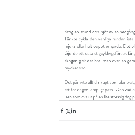
Stog en stund och njöt av solnedgång
Tänkte cykla den vanliga rundan istäl
mjuka eller helt oupptrampade. Det blev
Gjorde ett sista stigcyklingsförsök län
skogen gick det bra, men över en gamm
mycket snö.
Det går inte alltid riktigt som planerat
ett för dagen lämpligt pass. Och vad är
isen som avslut på en lite stressig dag 