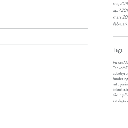
maj 201
april 20
mars 20
februari
Tags
Fiskars
Må
TahkoM
cykelsyst
fundering
mtb junio
teknikträ
tävlingsf
vardagspu