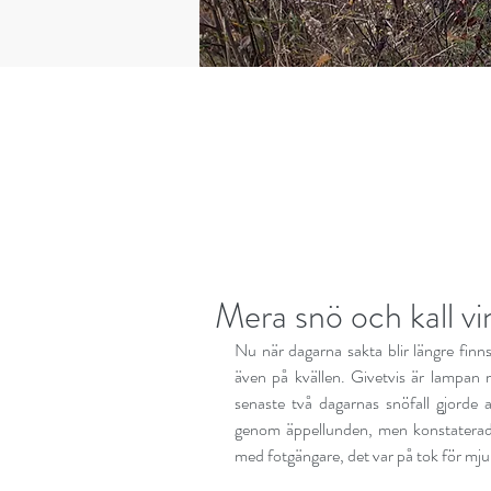
Mera snö och kall vi
Nu när dagarna sakta blir längre finns 
även på kvällen. Givetvis är lampan m
senaste två dagarnas snöfall gjorde a
genom äppellunden, men konstaterade f
med fotgängare, det var på tok för mjuk